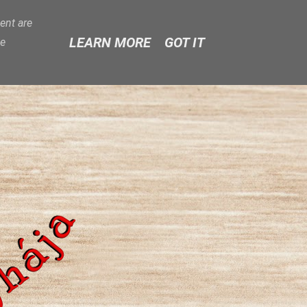
ent are
LEARN MORE
GOT IT
ge