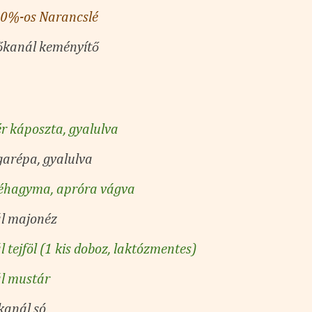
00%-os Narancslé
őkanál keményítő
ér káposzta, gyalulva
garépa, gyalulva
éhagyma, apróra vágva
ál majonéz
 tejföl (
1 kis doboz,
laktózmentes)
l mustár
kanál só