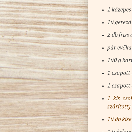
1 közepes
10 gerezd
2 db friss
pár evőkan
100 g bar
1 csapott
1 csapott
1 kis cso
szárított)
10 db kise