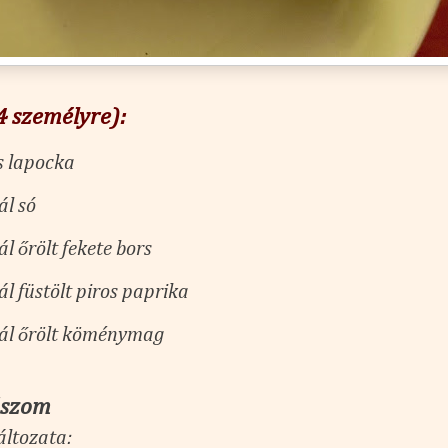
4 személyre):
s lapocka
ál só
l őrölt fekete bors
l füstölt piros paprika
ál őrölt köménymag
ószom
áltozata: