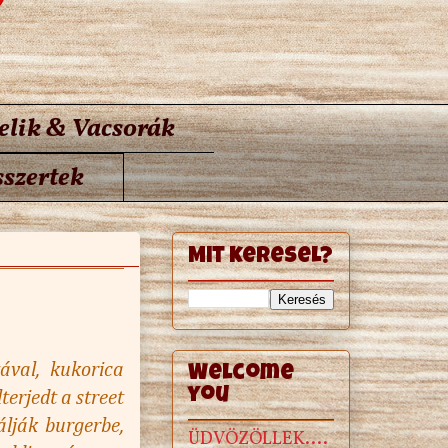
elik & Vacsorák
szertek
Mit keresel?
ával, kukorica
Welcome
you
erjedt a street
álják burgerbe,
ÜDVÖZÖLLEK....