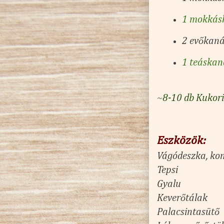
1 mokkásk
2 evőkaná
1 teáskan
~8-10 db Kukoric
Eszközök:
Vágódeszka, ko
Tepsi
Gyalu
Keverőtálak
Palacsintasütő