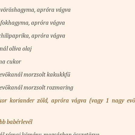
 vöröshagyma, apróra vágva
 fokhagyma, apróra vágva
 chilipaprika, apróra vágva
ál olíva olaj
na cukor
 evőkanál morzsolt kakukkfű
 evőkanál morzsolt rozmaring
kor koriander zöld
, apróra vágva
(vagy 1 nagy evő
bb babérlevél