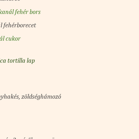
anál fehér bors
l fehérborecet
ál cukor
a tortilla lap
nyhakés, zöldséghámozó