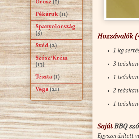
Orosz
(1)
Pékáruk
(11)
Spanyolország
(5)
Hozzávalók (
Svéd
(2)
1 kg serté
Szósz/Krém
(13)
3 teáskan
Tészta
(1)
1 teáskaná
Vega
(21)
2 teáskaná
1 teáskan
Saját
BBQ sz
Egyszerűsített v