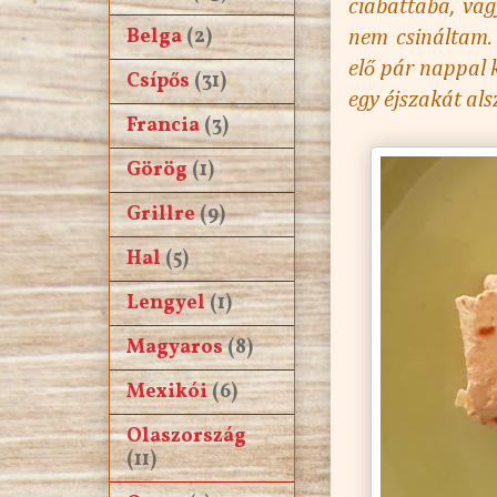
ciabattaba, vag
Belga
(2)
nem csináltam.
elő pár nappal 
Csípős
(31)
egy éjszakát alsz
Francia
(3)
Görög
(1)
Grillre
(9)
Hal
(5)
Lengyel
(1)
Magyaros
(8)
Mexikói
(6)
Olaszország
(11)