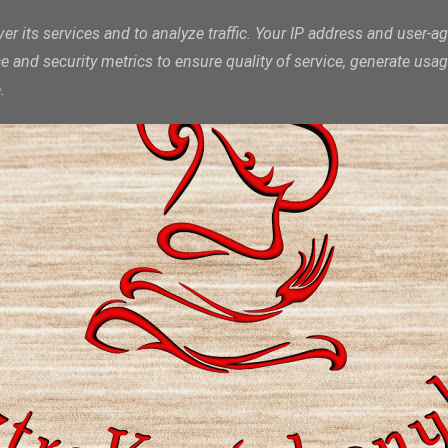
er its services and to analyze traffic. Your IP address and user-ag
and security metrics to ensure quality of service, generate usa
.