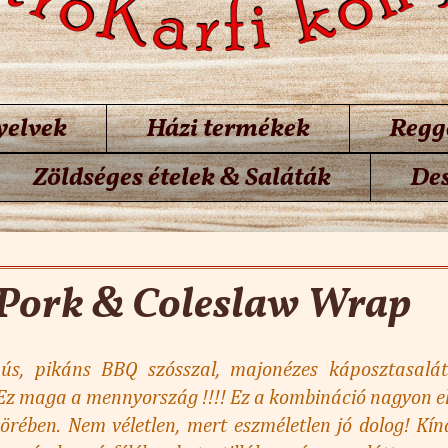
yelvek
Házi termékek
Regg
Zöldséges ételek & Saláták
Des
rnap
 Pork & Coleslaw Wrap
chús, pikáns BBQ szósszal, majonézes káposztasalát
 Ez maga a mennyország !!!! Ez a kombináció nagyon elt
örében. Nem véletlen, mert eszméletlen jó dolog! Kín