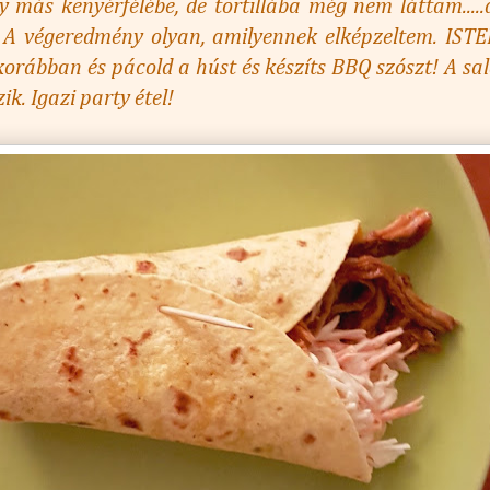
y más kenyérfélébe, de tortillába még nem láttam....
 A végeredmény olyan, amilyennek elképzeltem. ISTE
korábban és pácold a húst és készíts BBQ szószt! A sal
ik. Igazi party étel!