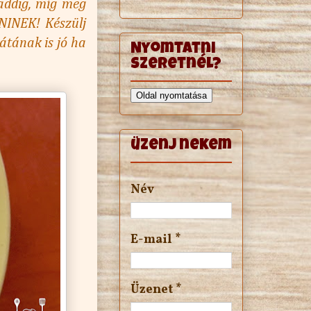
.addig, míg meg
NINEK! Készülj
átának is jó ha
Nyomtatni
szeretnél?
Oldal nyomtatása
üzenj nekem
Név
E-mail
*
Üzenet
*