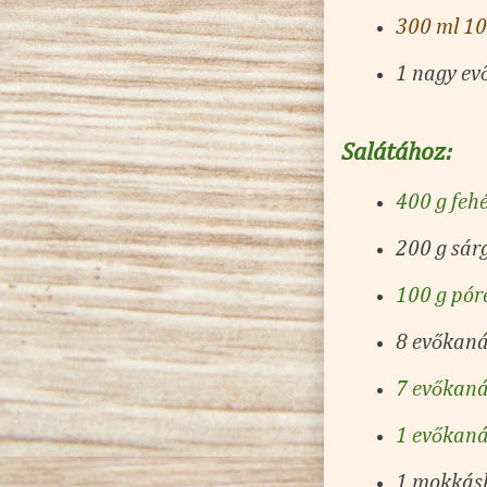
300 ml 1
1 nagy ev
Salátához:
400 g feh
200 g sár
100 g pór
8 evőkan
7 evőkanál
1 evőkaná
1 mokkás