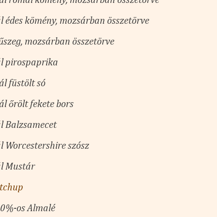
ál római kömény, mozsárban összetörve
l édes kömény, mozsárban összetörve
fűszeg, mozsárban összetörve
l pirospaprika
l füstölt só
l őrölt fekete bors
l Balzsamecet
l Worcestershire szósz
l Mustár
etchup
00%-os Almalé