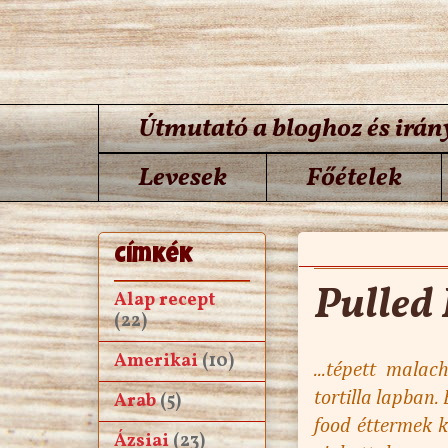
Útmutató a bloghoz és irán
Levesek
Főételek
2017. március 26., vasá
Címkék
Pulled
Alap recept
(22)
Amerikai
(10)
...tépett mala
tortilla lapban.
Arab
(5)
food éttermek k
Ázsiai
(23)