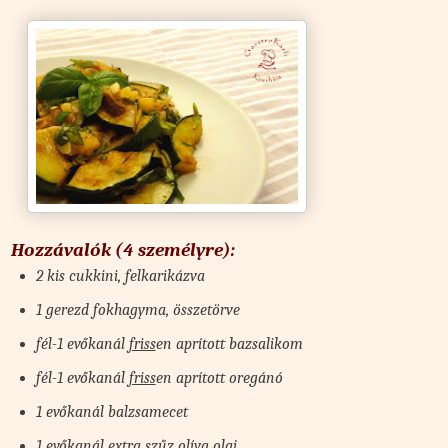
Hozzávalók (4 személyre):
2 kis cukkini, felkarikázva
1 gerezd fokhagyma, összetörve
fél-1 evőkanál
friss
en aprított bazsalikom
fél-1 evőkanál
friss
en aprított oregánó
1 evőkanál balzsamecet
1 evőkanál extra szűz olíva olaj