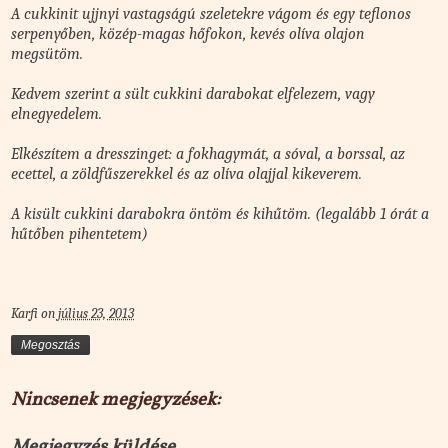
A cukkinit ujjnyi vastagságú szeletekre vágom és egy teflonos
serpenyőben, közép-magas hőfokon, kevés olíva olajon
megsütöm.
Kedvem szerint a sült cukkini darabokat elfelezem, vagy
elnegyedelem.
Elkészítem a dresszinget: a fokhagymát, a sóval, a borssal, az
ecettel, a zöldfűszerekkel és az olíva olajjal kikeverem.
A kisült cukkini darabokra öntöm és kihűtöm. (legalább 1 órát a
hűtőben pihentetem)
Karfi
on
július 23, 2013
Megosztás
Nincsenek megjegyzések:
Megjegyzés küldése