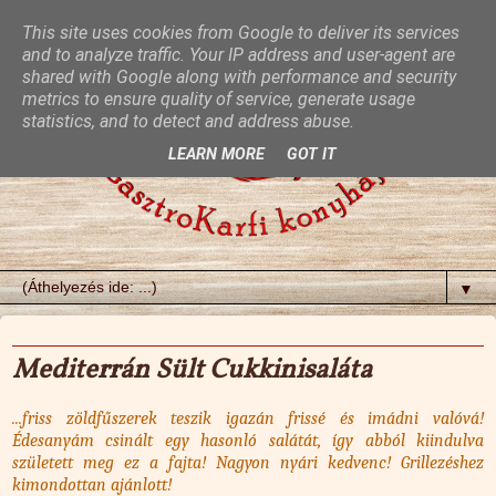
This site uses cookies from Google to deliver its services
and to analyze traffic. Your IP address and user-agent are
shared with Google along with performance and security
metrics to ensure quality of service, generate usage
statistics, and to detect and address abuse.
LEARN MORE
GOT IT
▼
2013. július 23., kedd
Mediterrán Sült Cukkinisaláta
...friss zöldfűszerek teszik igazán frissé és imádni valóvá!
Édesanyám csinált egy hasonló salátát, így abból kiindulva
született meg ez a fajta! Nagyon nyári kedvenc! Grillezéshez
kimondottan ajánlott!