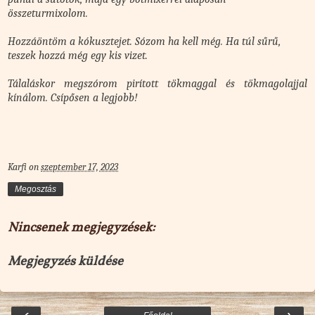
összeturmixolom.
Hozzáöntöm a kókusztejet. Sózom ha kell még. Ha túl sűrű,
teszek hozzá még egy kis vizet.
Tálaláskor megszórom pirított tökmaggal és tökmagolajjal
kínálom. Csípősen a legjobb!
Karfi
on
szeptember 17, 2023
Megosztás
Nincsenek megjegyzések:
Megjegyzés küldése
‹
›