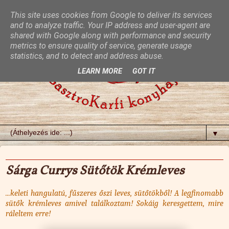
This site uses cookies from Google to deliver its services
and to analyze traffic. Your IP address and user-agent are
shared with Google along with performance and security
metrics to ensure quality of service, generate usage
statistics, and to detect and address abuse.
LEARN MORE
GOT IT
▼
2023. szeptember 17., vasárnap
Sárga Currys Sütőtök Krémleves
...keleti hangulatú, fűszeres őszi leves, sütőtökből! A legfinomabb
sütők krémleves amivel találkoztam! Sokáig keresgettem, mire
ráleltem erre!