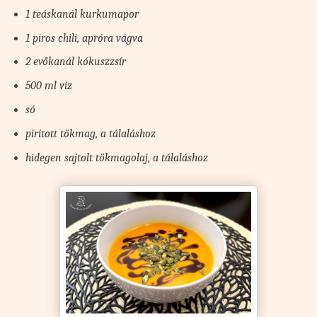
1 teáskanál kurkumapor
1 piros chili, apróra vágva
2 evőkanál kókuszzsír
500 ml víz
só
pirított tökmag, a tálaláshoz
hidegen sajtolt tökmagolaj, a tálaláshoz