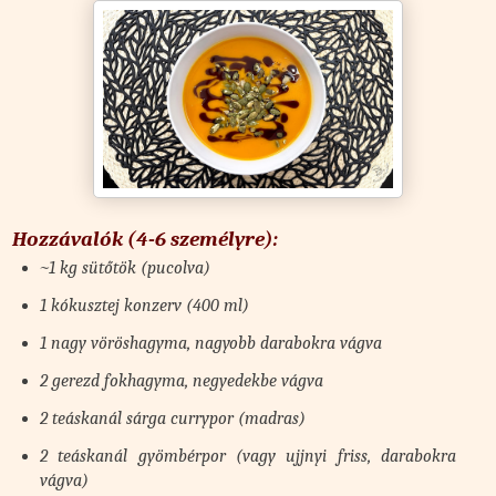
Hozzávalók (4-6 személyre):
~1 kg sütőtök (pucolva)
1 kókusztej konzerv (400 ml)
1 nagy vöröshagyma, nagyobb darabokra vágva
2 gerezd fokhagyma, negyedekbe vágva
2 teáskanál sárga currypor (madras)
2 teáskanál gyömbérpor (vagy ujjnyi friss, darabokra
vágva)