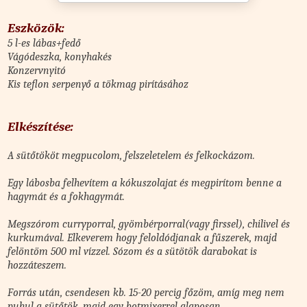
Eszközök:
5 l-es lábas+fedő
Vágódeszka, konyhakés
Konzervnyitó
Kis teflon serpenyő a tökmag pirításához
Elkészítése:
A sütőtököt megpucolom, felszeletelem és felkockázom.
Egy lábosba felhevítem a kókuszolajat és megpirítom benne a
hagymát és a fokhagymát.
Megszórom curryporral, gyömbérporral(vagy firssel), chilivel és
kurkumával. Elkeverem hogy feloldódjanak a fűszerek, majd
f
elöntöm 500 ml vízzel. Sózom és a sütötök darabokat is
hozzáteszem.
Forrás után, csendesen kb. 15-20 percig főzöm, amíg meg nem
puhul a sütőtök, majd egy botmixerrel alaposan