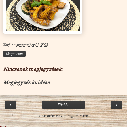
Karfi
on
szeptember 07, 2023
Megosztás
Nincsenek megjegyzések:
Megjegyzés küldése
‹
›
Főoldal
Internetes verzió megtekintése