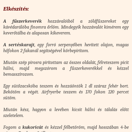
Elkészítés:
A fűszerkeverék
hozzávalóiból a zöldfűszereket egy
kávédarálóba finomra őrlöm. Mindegyik hozzávalót kimérem egy
keverőtálba és alaposan kikeverem.
A sertéskarajt
, egy forró serpenyőben hevített olajon, magas
hőfokon 2 fakanál segítségével körbepirítom.
Miután szép pirosra pirítottam az összes oldalát, félreteszem picit
hűlni, majd megszórom a fűszerkeverékkel és kézzel
bemasszírozom.
Egy sütőzacskóba teszem és hozzáöntök 1 dl száraz fehér bort.
Bekötöm a végét. Airfryerbe teszem és 170 fokon 120 percet
sütöm.
Miután kész, hagyon a levében kicsit hűlni és tálalás előtt
szeletelem.
Fogom a
kukoricát
és kézzel félbetöröm, majd hosszában 4-be