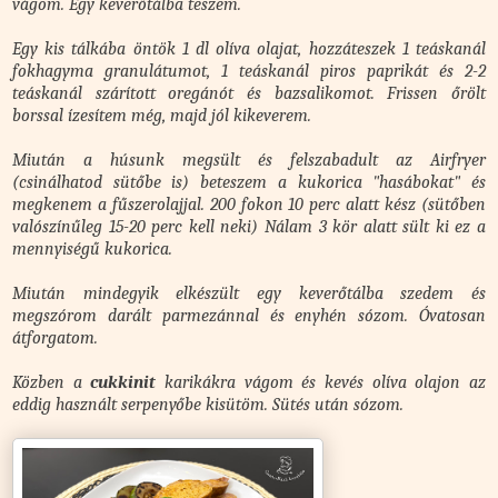
vágom. Egy keverőtálba teszem.
Egy kis tálkába öntök 1 dl olíva olajat, hozzáteszek 1 teáskanál
fokhagyma granulátumot, 1 teáskanál piros paprikát és 2-2
teáskanál szárított oregánót és bazsalikomot. Frissen őrölt
borssal ízesítem még, majd jól kikeverem.
Miután a húsunk megsült és felszabadult az Airfryer
(csinálhatod sütőbe is) beteszem a kukorica "hasábokat" és
megkenem a fűszerolajjal. 200 fokon 10 perc alatt kész (sütőben
valószínűleg 15-20 perc kell neki) Nálam 3 kör alatt sült ki ez a
mennyiségű kukorica.
Miután mindegyik elkészült egy keverőtálba szedem és
megszórom darált parmezánnal és enyhén sózom. Óvatosan
átforgatom.
Közben a
cukkinit
karikákra vágom és kevés olíva olajon az
eddig használt serpenyőbe kisütöm. Sütés után sózom.