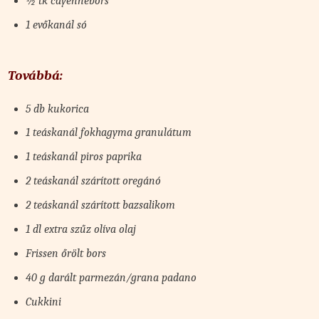
½ tk cayennebors
1 evőkanál só
Továbbá:
5 db kukorica
1 teáskanál fokhagyma granulátum
1 teáskanál piros paprika
2 teáskanál szárított oregánó
2 teáskanál szárított bazsalikom
1 dl extra szűz olíva olaj
Frissen őrölt bors
40 g darált parmezán/grana padano
Cukkini