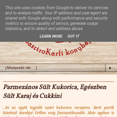
This site uses cookies from Google to deliver its services
and to analyze traffic. Your IP address and user-agent are
shared with Google along with performance and security
metrics to ensure quality of service, generate usage
statistics, and to detect and address abuse.
LEARN MORE
GOT IT
▼
2023. szeptember 7., csütörtök
Parmezános Sült Kukorica, Egészben
Sült Karaj és Cukkini
...Itt az egyik legjobb nyári kukorica receptem. Kerti partik
kötelező darabja! Grillen még fantasztikusabb. Akár egyben is