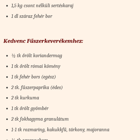
1,5 kg csont nélküli sertéskaraj
1 dl száraz fehér bor
Kedvenc Fűszerkeverékemhez:
½ tk őrölt koriandermag
1 tk őrölt római kömény
1 tk fehér bors (egész)
2 tk. fűszerpaprika (édes)
2 tk kurkuma
1 tk őrölt gyömbér
2 tk fokhagyma granulátum
1-1 tk rozmaring, kakukkfű, tárkony, majoranna