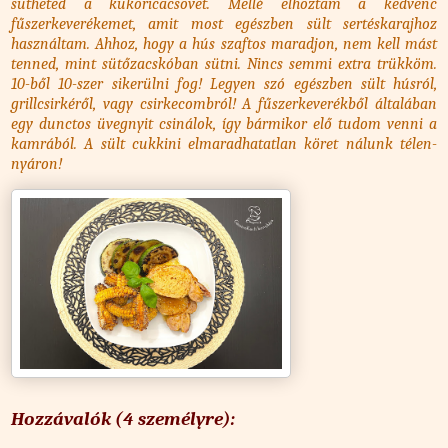
sütheted a kukoricacsövet. Mellé elhoztam a kedvenc
fűszerkeverékemet, amit most egészben sült sertéskarajhoz
használtam. Ahhoz, hogy a hús szaftos maradjon, nem kell mást
tenned, mint sütőzacskóban sütni. Nincs semmi extra trükköm.
10-ből 10-szer sikerülni fog! Legyen szó egészben sült húsról,
grillcsirkéről, vagy csirkecombról! A fűszerkeverékből általában
egy dunctos üvegnyit csinálok, így bármikor elő tudom venni a
kamrából. A sült cukkini elmaradhatatlan köret nálunk télen-
nyáron!
Hozzávalók (4 személyre):