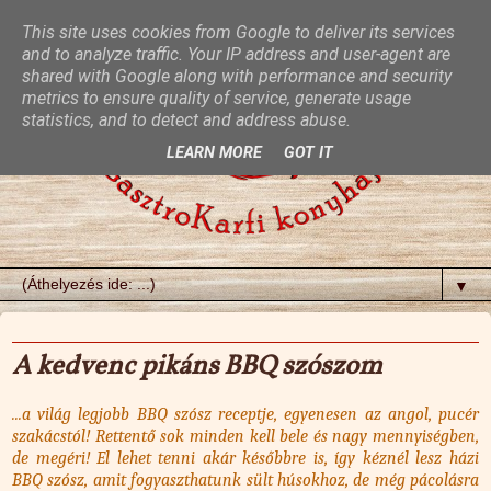
This site uses cookies from Google to deliver its services
and to analyze traffic. Your IP address and user-agent are
shared with Google along with performance and security
metrics to ensure quality of service, generate usage
statistics, and to detect and address abuse.
LEARN MORE
GOT IT
▼
2014. június 4., szerda
A kedvenc pikáns BBQ szószom
...a világ legjobb BBQ szósz receptje, egyenesen az angol, pucér
szakácstól! Rettentő sok minden kell bele és nagy mennyiségben,
de megéri! El lehet tenni akár későbbre is, így kéznél lesz házi
BBQ szósz, amit fogyaszthatunk sült húsokhoz, de még pácolásra