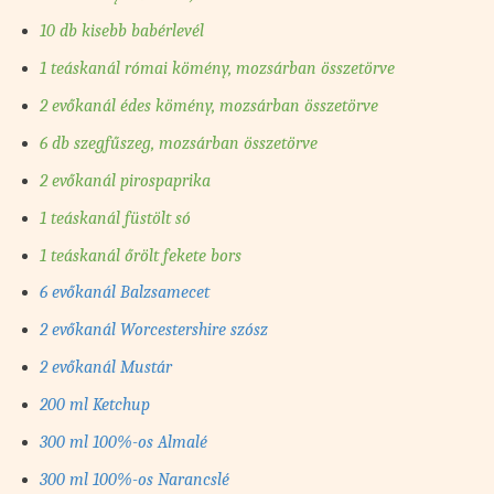
10 db kisebb babérlevél
1 teáskanál római kömény, mozsárban összetörve
2 evőkanál édes kömény, mozsárban összetörve
6 db szegfűszeg, mozsárban összetörve
2 evőkanál pirospaprika
1 teáskanál füstölt só
1 teáskanál őrölt fekete bors
6 evőkanál Balzsamecet
2 evőkanál Worcestershire szósz
2 evőkanál Mustár
200 ml Ketchup
300 ml 100%-os Almalé
300 ml 100%-os Narancslé