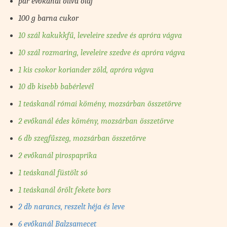
pár evőkanál olíva olaj
100 g barna cukor
10 szál kakukkfű, leveleire szedve és apróra vágva
10 szál rozmaring, leveleire szedve és apróra vágva
1 kis csokor koriander zöld, apróra vágva
10 db kisebb babérlevél
1 teáskanál római kömény, mozsárban összetörve
2 evőkanál édes kömény, mozsárban összetörve
6 db szegfűszeg, mozsárban összetörve
2 evőkanál pirospaprika
1 teáskanál füstölt só
1 teáskanál őrölt fekete bors
2 db narancs, reszelt héja és leve
6 evőkanál Balzsamecet