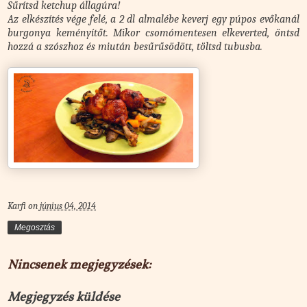
Sűrítsd ketchup állagúra!
Az elkészítés vége felé, a 2 dl almalébe keverj egy púpos evőkanál
burgonya keményítőt. Mikor csomómentesen elkeverted, öntsd
hozzá a szószhoz és miután besűrűsödött, töltsd tubusba.
Karfi
on
június 04, 2014
Megosztás
Nincsenek megjegyzések:
Megjegyzés küldése