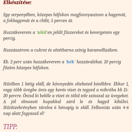
Elkészítése:
Egy serpenyőben, közepes hőfokon megfonnyasztom a hagymát,
a fokhagymát és a chilit, 5 percen át.
Hozzákeverem a
'zöld'
en jelölt fűszereket és kevergetem egy
percig.
Hozzászórom a cukrot és sötétbarna színig karamellizálom.
Kb. 2 perc után hozzákeverem a
'kék
'
hozzávalókat. 10 percig
főzöm közepes hőfokon.
Hűtőben 1 hétig eláll, de könnyedén elteheted későbbre. Ekkor 1,
vagy több üvegbe önts egy kevés vizet és tegyed a mikróba kb 15-
20 percre. Öntsd ki belőle a vizet és töltd tele szósszal az üvegeket.
A jól elmosott kupakkal zárd le és hagyd kihűlni.
Hűtőszekrényben tárolva 6 hónapig is eláll. Felbontás után 4-6
nap alatt fogyaszd el!
TIPP: