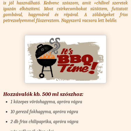
is jól használható. Kedvenc szószom, amit +chilivel szeretek
igazán elkészíteni. Most csirkecombokat sütöttem, futtatott
gombával, hagymával és répával. A zöldségeket friss
petrezselyemmel fűszereztem. Nagyszerű vacsora lett belőle.
Hozzávalók kb. 500 ml szószhoz:
1 közepes vöröshagyma, apróra vágva
10 gerezd fokhagyma, apróra vágva
2 db friss chilipaprika, apróra vágva