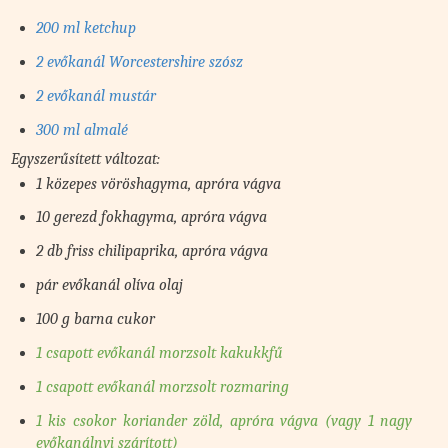
200 ml ketchup
2 evőkanál Worcestershire szósz
2 evőkanál mustár
300 ml almalé
Egyszerűsített változat:
1 közepes vöröshagyma, apróra vágva
10 gerezd fokhagyma, apróra vágva
2 db friss chilipaprika, apróra vágva
pár evőkanál olíva olaj
100 g barna cukor
1 csapott evőkanál morzsolt kakukkfű
1 csapott evőkanál morzsolt rozmaring
1 kis csokor koriander zöld, apróra vágva (vagy 1 nagy
evőkanálnyi szárított)